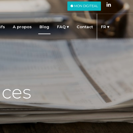
MON DIGITEAL
ifs
A propos
Blog
FAQ
Contact
FR
uces