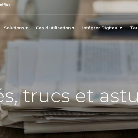
elfius
Solutions
Cas d’utilisation
Intégrer Digiteal
Tar
s, trucs et ast