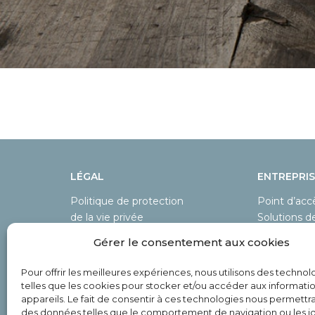
LÉGAL
ENTREPRIS
Politique de protection
Point d’ac
de la vie privée
Solutions 
Conditions générales
Paiements 
Gérer le consentement aux cookies
d’utilisation
Paiement p
Obligations des
Open Bank
Pour offrir les meilleures expériences, nous utilisons des technol
marchands pour les sites
Tarifs
telles que les cookies pour stocker et/ou accéder aux informati
web
Intégration
appareils. Le fait de consentir à ces technologies nous permettra
des données telles que le comportement de navigation ou les id
Agréé par la BNB