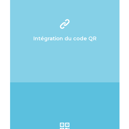
Vous souhaitez savoir comment
intégrer le code QR à vos factures
? En savoir plus sur les différentes
proposées par
intégrations
Digiteal ? Jetez un oeil à notre
Intégration du code QR
page d’intégration.
Guide d’intégration
Voulez-vous tester la génération
d’un code QR européen standard
qui peut être ajouté à vos factures