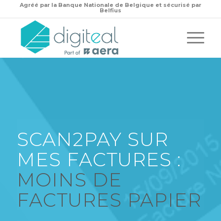
Agréé par la
Banque Nationale de Belgique et sécurisé par
Belfius
SCAN2PAY SUR
MES FACTURES :
MOINS DE
FACTURES PAPIER