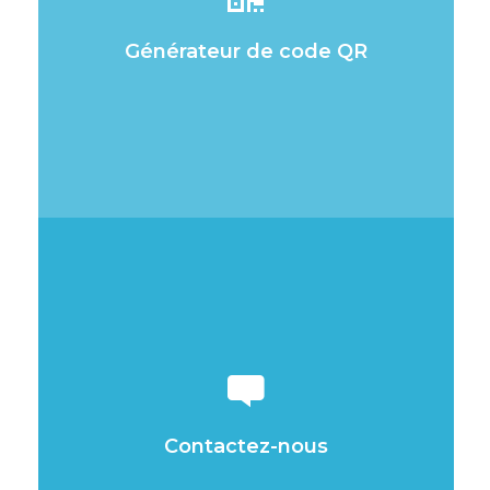
? N’hésitez pas à l’essayer, en
utilisant notre module de
Générateur de code QR
génération.
Votre code QR
Vous avez plus de questions ou
souhaitez obtenir une offre
personnalisée ? Contactez notre
équipe commerciale et nous vous
recontacterons dans les plus brefs
Contactez-nous
délais.