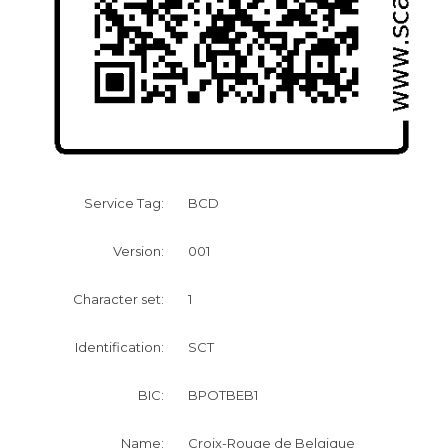
BCD
Service Tag:
001
Version:
1
Character set:
SCT
Identification:
BPOTBEB1
BIC:
Croix-Rouge de Belgique
Name: