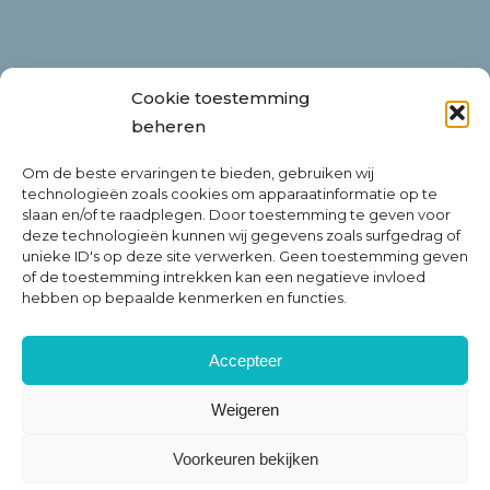
BEDRIJF
Cookie toestemming
Digiteal SA
beheren
BE 0630675588
LEI 9845000A44AB9CA60605
Om de beste ervaringen te bieden, gebruiken wij
Rue Emile Francqui 6/9
technologieën zoals cookies om apparaatinformatie op te
slaan en/of te raadplegen. Door toestemming te geven voor
1435 Mont-Saint-Guibert
deze technologieën kunnen wij gegevens zoals surfgedrag of
Belgium
unieke ID's op deze site verwerken. Geen toestemming geven
of de toestemming intrekken kan een negatieve invloed
hebben op bepaalde kenmerken en functies.
OVER DIGITEAL
Accepteer
Lees ons verhaal
Weigeren
Contacteer ons
Werken bij
Voorkeuren bekijken