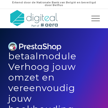
Erkend door de
Nationale Bank van België en beveiligd
door Belfius
betaalmodule
Verhoog jouw
omzet en
vereenvoudig
jouw