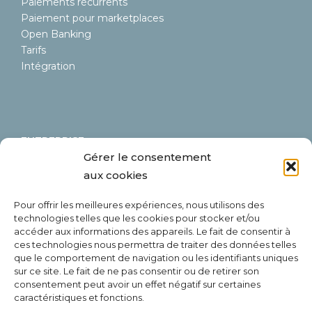
Paiements récurrents
Paiement pour marketplaces
Open Banking
Tarifs
Intégration
ENTREPRISE
Gérer le consentement
Digiteal SA
aux cookies
BE 0630675588
LEI 9845000A44AB9CA60605
Pour offrir les meilleures expériences, nous utilisons des
Rue Emile Francqui 6/9
technologies telles que les cookies pour stocker et/ou
1435 Mont-Saint-Guibert
accéder aux informations des appareils. Le fait de consentir à
Belgium
ces technologies nous permettra de traiter des données telles
que le comportement de navigation ou les identifiants uniques
sur ce site. Le fait de ne pas consentir ou de retirer son
consentement peut avoir un effet négatif sur certaines
caractéristiques et fonctions.